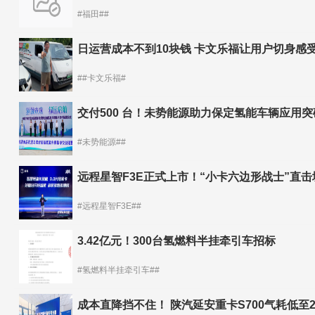
#福田##
日运营成本不到10块钱 卡文乐福让用户切身感受
##卡文乐福#
交付500 台！未势能源助力保定氢能车辆应用突破
#未势能源##
远程星智F3E正式上市！“小卡六边形战士”直
#远程星智F3E##
3.42亿元！300台氢燃料半挂牵引车招标
#氢燃料半挂牵引车##
成本直降挡不住！ 陕汽延安重卡S700气耗低至27.