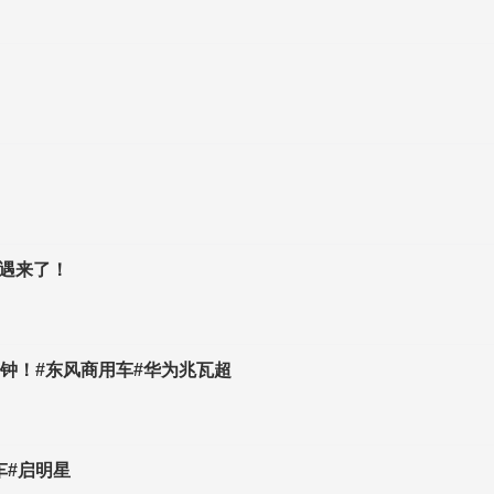
遇来了！
钟！#东风商用车#华为兆瓦超
车#启明星