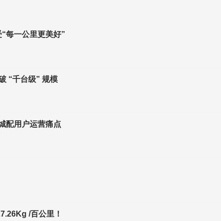
“每一公里更美好”
 “千台级” 规模
击城配用户运营痛点
26Kg /百公里！