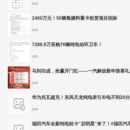
###
2400万元！50辆氢燃料重卡租赁项目招标
###
7288.9万采购76辆纯电动环卫车！
###
马到功成，抢赢开门红——一汽解放新年惊喜礼
###
华为兆瓦超充！东风天龙纯电牵引补电不到20分
###
福田汽车全新纯电轻卡“启明星”来了！#福田汽