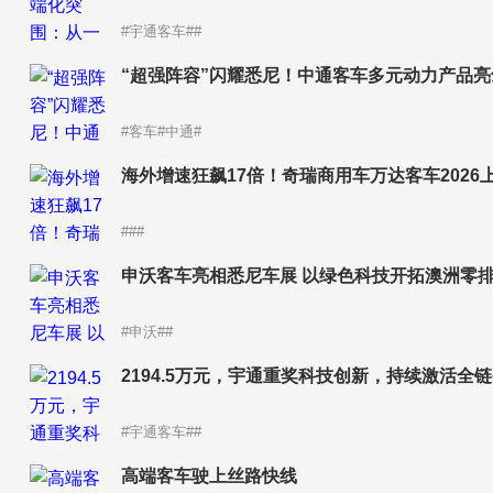
#宇通客车##
“超强阵容”闪耀悉尼！中通客车多元动力产品亮
#客车#中通#
海外增速狂飙17倍！奇瑞商用车万达客车202
###
申沃客车亮相悉尼车展 以绿色科技开拓澳洲零
#申沃##
2194.5万元，宇通重奖科技创新，持续激活全
#宇通客车##
高端客车驶上丝路快线