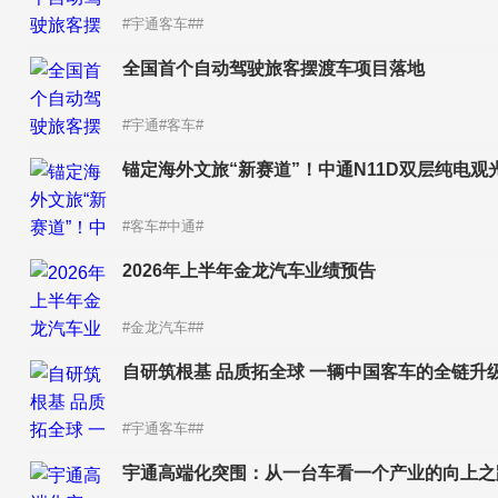
#宇通客车##
全国首个自动驾驶旅客摆渡车项目落地
#宇通#客车#
锚定海外文旅“新赛道”！中通N11D双层纯电
#客车#中通#
2026年上半年金龙汽车业绩预告
#金龙汽车##
自研筑根基 品质拓全球 一辆中国客车的全链升
#宇通客车##
宇通高端化突围：从一台车看一个产业的向上之