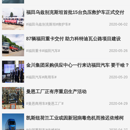
福田乌兹别克斯坦首批15台负压救护车正式交付
#福田乌兹别克斯坦#救护车#
2020-06-02
87辆福田重卡交付 助力科特迪瓦公路项目建设
#福田重卡#福田汽车#
2020-05-26
金川集团采购供应中心一行来访福田汽车 要干啥？
#福田汽车#商用车#
2020-05-20
曼恩工厂正有序重启生产活动
#曼恩商用车#曼恩工厂#
2020-04-29
凯斯纽荷兰工业或因新冠病毒危机而推迟依维柯
#中国重型车#依维柯#
2020-04-27