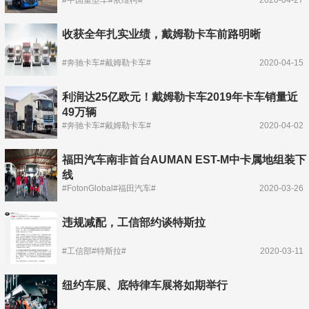
收获全年扎实业绩，戴姆勒卡车前路明晰
#奔驰卡车#戴姆勒卡车#
2020-04-15
利润达25亿欧元！戴姆勒卡车2019年卡车销量近
49万辆
#奔驰卡车#戴姆勒卡车#
2020-04-02
福田汽车南非首台AUMAN EST-M中卡属地组装下
线
#FotonGlobal#福田汽车#
2020-03-26
违规减配，工信部约谈特斯拉
#工信部#特斯拉#
2020-03-11
纽约车展、底特律车展将如期举行