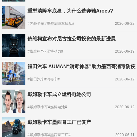
重型清障车底盘，为什么选奔驰Arocs?
#奔驰卡车#重型清障车底盘#
2020-06-22
依维柯宣布对尼古拉公司投资的最新进展
#依维柯#菲亚特动力#
2020-06-19
福田汽车 AUMAN“消毒神器”助力墨西哥消毒防疫
#福田汽车#消毒车#
2020-06-12
戴姆勒卡车成立燃料电池公司
#戴姆勒卡车#燃料电池#
2020-06-12
戴姆勒卡车墨西哥工厂已复产
#戴姆勒卡车#墨西哥工厂#
2020-06-11