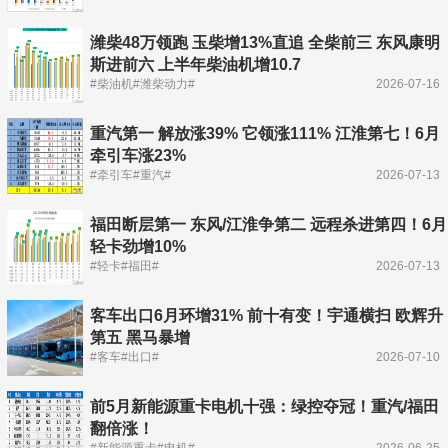
潍柴48万领跑 玉柴增13%直追 全柴前三 东风康明
斯进前六 上半年柴油机增10.7
#柴油机#潍柴动力#
2026-07-16
重汽第一 解放涨39% 它领涨111% 江淮第七！6月
牵引车涨23%
#牵引车#重汽#
2026-07-13
福田断层第一 东风/江淮争第二 远程杀进第四！6月
轻卡劲增10%
#轻卡#福田#
2026-07-13
客车出口6月环增31% 前十有变！宇通横扫 欧辉升
第五 黑马暴增
#客车#出口#
2026-07-10
前5月新能源重卡电机十强：绿控夺冠！重汽/福田
翻倍涨！
#新能源重卡#电机#
2026-06-25