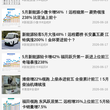
5月新能源小微卡增56% ！远程稳第一 菱势领涨
238% 比亚迪上前十
#新能源小微卡#远程#
2026-06-18
新能源轻客5月大涨48%！远程霸榜 长安赢五菱 江
铃疯涨200%！金杯要进前十？
#新能源轻客#远程#
2026-06-17
5月新能源轻卡增42% 福田跃升第一 跃进上位前三
奇瑞暴涨238%
#新能源轻卡#福田#
2026-06-17
潍柴增22%领跑 上柴杀进前五 全柴累计前三！5月
柴油机继续涨
#潍柴#全柴#
2026-06-16
福田领跑 东风跃居第二 远程增35%上位前三 5月轻
卡销量增7.5%