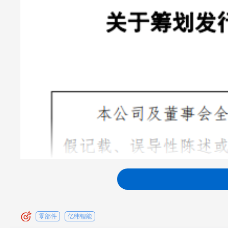
零部件
亿纬锂能