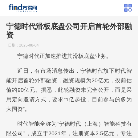
宁德时代滑板底盘公司开启首轮外部融
资
日期：2025-08-04
宁德时代正加速推进其滑板底盘业务。
近日，有市场消息传出，宁德时代旗下时代智
能开启首轮外部融资，融资规模为20亿元，投前估
值约90亿元。据悉，此轮融资未完全公开，而是采
用定向邀请方式，要求“1亿起投，目前参与的多为
大国资”。
时代智能全称为“宁德时代（上海）智能科技有
限公司”，成立于2021年，注册资本2.5亿元，专注