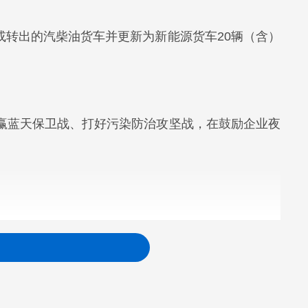
废或转出的汽柴油货车并更新为新能源货车20辆（含）
赢蓝天保卫战、打好污染防治攻坚战，在鼓励企业夜
为新能源货车20辆（含）以上。