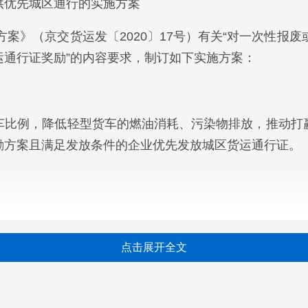
供优先城区通行的实施方案
方案》（京交货运发〔2020〕17号）有关“对一次性报
通行证奖励”的内容要求，制订如下实施方案：
车比例，降低轻型货车的燃油消耗、污染物排放，推动打
励方案且满足发放条件的企业优先发放城区货运通行证。
型货车运营激励方案且一次性报废或转出的汽柴油货车并更新
点击展开全文
有日间运输需求的。