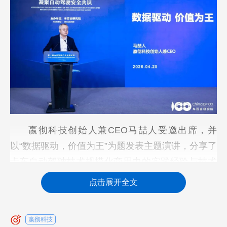
嬴彻科技创始人兼CEO马喆人受邀出席，并
以“数据驱动，价值为王”为题发表主题演讲，分享了
卡车自动驾驶技术规模化商用中的实践经验与技术
突破。
点击展开全文
马喆人指出，截至目前，嬴彻智能辅助驾驶系
统的商用运营里程已超过7亿公里，位居全球领先地
嬴彻科技