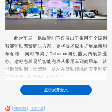
此次车展，易航智能不仅展出了乘用车全级别
智能辅助驾驶解决方案，更将技术应用扩展至商用
车领域，同时布局了Robotaxi与机器人两项新业
务。这标志着易航智能完成从乘用车到商用车、从
辅助驾驶到自动驾驶、从AI在驾驶领域的应用到更
广泛物理世界落地的全域布局。
物理AI落地首秀：Robotaxi、机器人双箭齐发
点击展开全文
经过数年发展，AI已从线上平台生成应用逐步
迈向物理世界落地，成为多产业技术前进的重要方
易航智能
北京车展