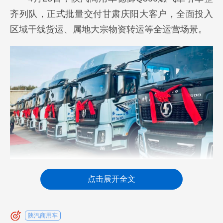
齐列队，正式批量交付甘肃庆阳大客户，全面投入
区域干线货运、属地大宗物资转运等全运营场景。
西北运输市场有严苛复杂的路况、高频长途的
点击展开全文
出勤需求、对用气成本管控是本地车队核心的用车
需求。本次交付的德御Q500针对性适配全工况运营
陕汽商用车
需求，整车配置宽体舒适驾驶室，长效缓解长途跑