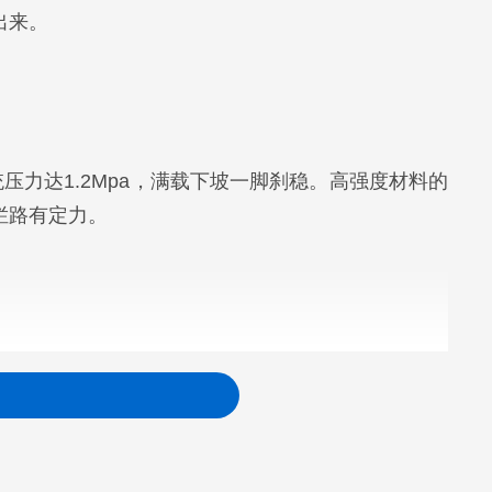
出来。
压力达1.2Mpa，满载下坡一脚刹稳。高强度材料的
烂路有定力。
仅需40分钟；五级能量回收系统，下坡或松油门时自
全天周转效率显著提升。