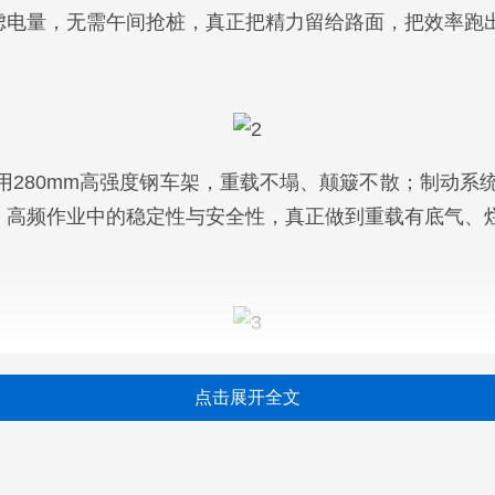
虑电量，无需午间抢桩，真正把精力留给路面，把效率跑
280mm高强度钢车架，重载不塌、颠簸不散；制动系统
、高频作业中的稳定性与安全性，真正做到重载有底气、
跨越X7配备600A双枪快充技术，从20%电量充至满电
点击展开全文
用一顿饭的间隙即可完成补能，停运窗口被压缩至最低，