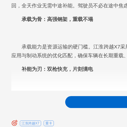
回，全天作业无需中途补能。驾驶员不必在途中焦
承载为骨：高强钢架，重载不塌
承载能力是资源运输的硬门槛。江淮跨越X7采用
应用与制动系统的优化匹配，确保车辆在长期重载
补能为刃：双枪快充，片刻满电
短途运输拼的是趟数，停得越久赚得越少。江淮
动回存能量，实现“脚一抬，电往回走”。驾驶员利
舒适为境：悬浮座舱，久驾不疲
江淮跨越X7
重卡